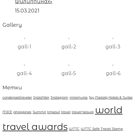
Филиппинах»
15.03.2021
Gallery
gall-1
gall-2
gall-3
gall-4
gall-5
gall-6
Метки
condenasttraveler
Instafilter
Instagram
intramuros
Joy Nostalg Hotels & Suites
world
MICE
philippines
Summit
timeout
travel
travel+leisure
travel awards
WTTC
WTTC Safe Travel Stamp