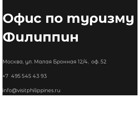
Офис по туризму
Филиппин
Москва, ул. Малая Бронная 12/4, оф. 52
+7 495 545 43 93
info@visitphilippines.ru