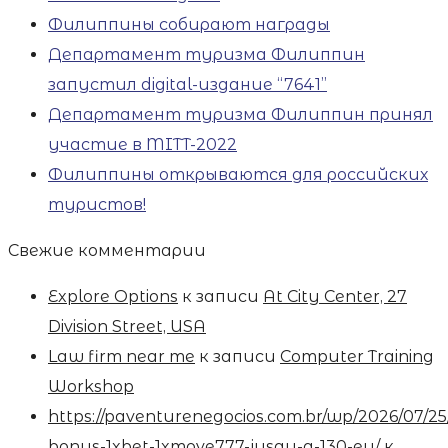
Филиппины собирают награды
Департамент туризма Филиппин
запустил digital-издание “7641”
Департамент туризма Филиппин принял
участие в MITT-2022
Филиппины открываются для российских
туристов!
Свежие комментарии
Explore Options
к записи
At City Center, 27
Division Street, USA
Law firm near me
к записи
Computer Training
Workshop
https://paventurenegocios.com.br/wp/2026/07/25
bonus-1xbet-1xmove777-jusqu-a-130-eu/
к