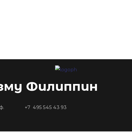
зму Филиппин
ф.
+7 495 545 43 93