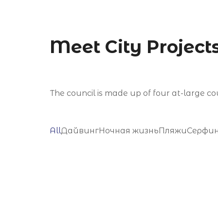
Meet City Project
The council is made up of four at-large cou
All
Дайвинг
Ночная жизнь
Пляжи
Серфи