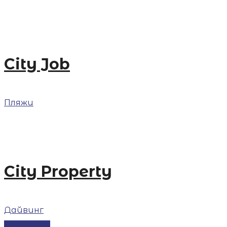
City Job
Пляжи
City Property
Дайвинг
Load More