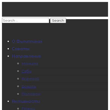
О Филиппинах
Советы
Направления
Манила
Себу
Боракай
Бохоль
Палаван
Активности
Пляжи