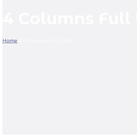
4 Columns Full
Home
4 Columns Full Width