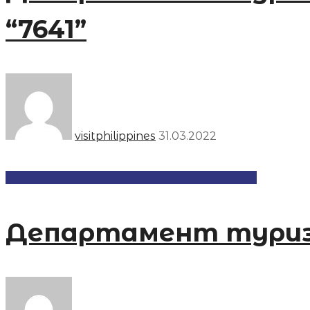
“7641”
visitphilippines
31.03.2022
Новости
Профессиональные выставки
Департамент туризм