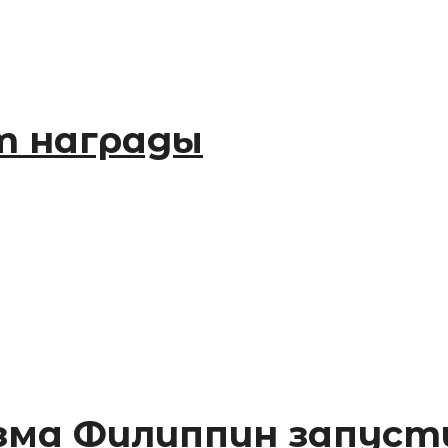
т награды
а Филиппин запустил