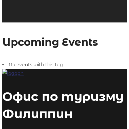
Upcoming Events
No events with this tag
Офис по туризму
Филиппин