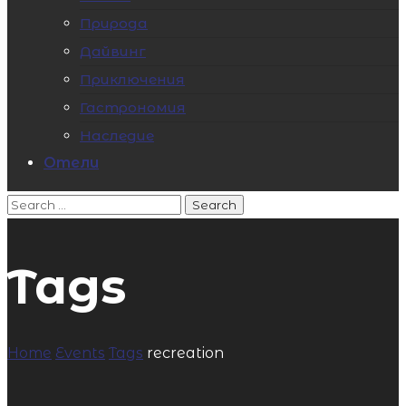
Природа
Дайвинг
Приключения
Гастрономия
Наследие
Отели
Tags
Home
Events
Tags
recreation