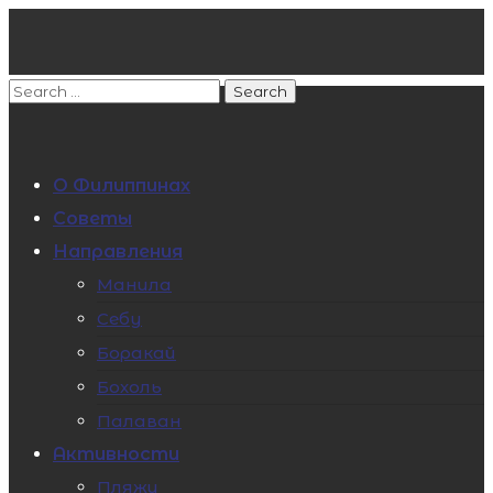
О Филиппинах
Советы
Направления
Манила
Себу
Боракай
Бохоль
Палаван
Активности
Пляжи