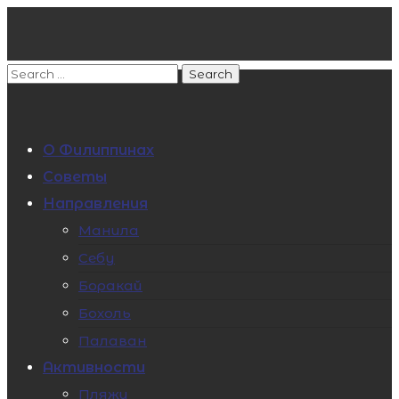
О Филиппинах
Советы
Направления
Манила
Себу
Боракай
Бохоль
Палаван
Активности
Пляжи