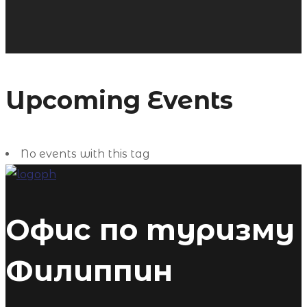
Upcoming Events
No events with this tag
Офис по туризму
Филиппин