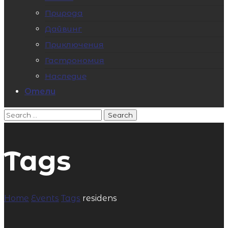
Природа
Дайвинг
Приключения
Гастрономия
Наследие
Отели
Tags
Home
Events
Tags
residens