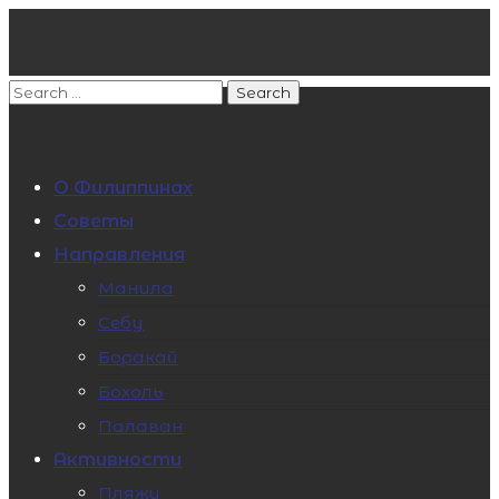
О Филиппинах
Советы
Направления
Манила
Себу
Боракай
Бохоль
Палаван
Активности
Пляжи