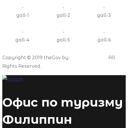
gall-1
gall-2
gall-3
gall-4
gall-5
gall-6
Copyright © 2019 theGov by
WebGeniusLab
. All
Rights Reserved.
Офис по туризму
Филиппин