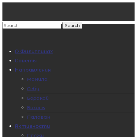
О Филиппинах
Советы
Направления
Манила
Себу
Боракай
Бохоль
Палаван
Активности
Пляжи